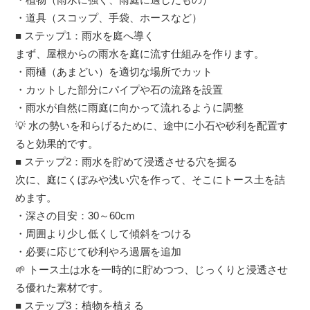
・道具（スコップ、手袋、ホースなど）
■ ステップ1：雨水を庭へ導く
まず、屋根からの雨水を庭に流す仕組みを作ります。
・雨樋（あまどい）を適切な場所でカット
・カットした部分にパイプや石の流路を設置
・雨水が自然に雨庭に向かって流れるように調整
💡 水の勢いを和らげるために、途中に小石や砂利を配置す
ると効果的です。
■ ステップ2：雨水を貯めて浸透させる穴を掘る
次に、庭にくぼみや浅い穴を作って、そこにトース土を詰
めます。
・深さの目安：30～60cm
・周囲より少し低くして傾斜をつける
・必要に応じて砂利やろ過層を追加
🌱 トース土は水を一時的に貯めつつ、じっくりと浸透させ
る優れた素材です。
■ ステップ3：植物を植える