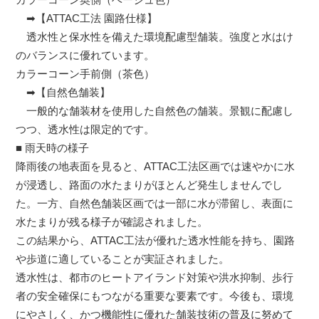
➡【ATTAC工法 園路仕様】
透水性と保水性を備えた環境配慮型舗装。強度と水はけ
のバランスに優れています。
カラーコーン手前側（茶色）
➡【自然色舗装】
一般的な舗装材を使用した自然色の舗装。景観に配慮し
つつ、透水性は限定的です。
■ 雨天時の様子
降雨後の地表面を見ると、ATTAC工法区画では速やかに水
が浸透し、路面の水たまりがほとんど発生しませんでし
た。一方、自然色舗装区画では一部に水が滞留し、表面に
水たまりが残る様子が確認されました。
この結果から、ATTAC工法が優れた透水性能を持ち、園路
や歩道に適していることが実証されました。
透水性は、都市のヒートアイランド対策や洪水抑制、歩行
者の安全確保にもつながる重要な要素です。今後も、環境
にやさしく、かつ機能性に優れた舗装技術の普及に努めて