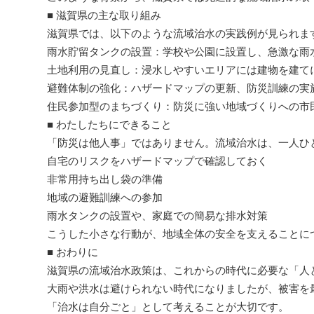
■ 滋賀県の主な取り組み
滋賀県では、以下のような流域治水の実践例が見られま
雨水貯留タンクの設置：学校や公園に設置し、急激な雨
土地利用の見直し：浸水しやすいエリアには建物を建て
避難体制の強化：ハザードマップの更新、防災訓練の実
住民参加型のまちづくり：防災に強い地域づくりへの市
■ わたしたちにできること
「防災は他人事」ではありません。流域治水は、一人ひ
自宅のリスクをハザードマップで確認しておく
非常用持ち出し袋の準備
地域の避難訓練への参加
雨水タンクの設置や、家庭での簡易な排水対策
こうした小さな行動が、地域全体の安全を支えることに
■ おわりに
滋賀県の流域治水政策は、これからの時代に必要な「人
大雨や洪水は避けられない時代になりましたが、被害を
「治水は自分ごと」として考えることが大切です。