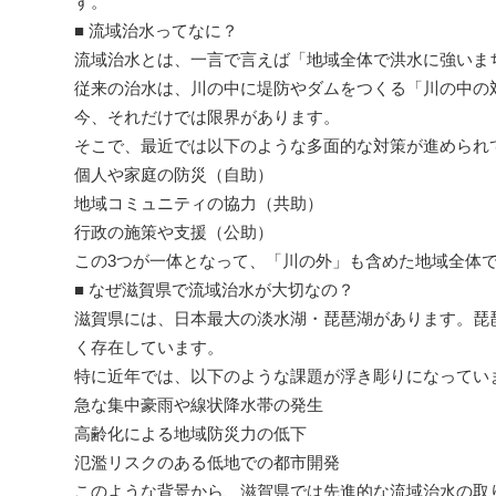
す。
■ 流域治水ってなに？
流域治水とは、一言で言えば「地域全体で洪水に強いま
従来の治水は、川の中に堤防やダムをつくる「川の中の
今、それだけでは限界があります。
そこで、最近では以下のような多面的な対策が進められ
個人や家庭の防災（自助）
地域コミュニティの協力（共助）
行政の施策や支援（公助）
この3つが一体となって、「川の外」も含めた地域全体
■ なぜ滋賀県で流域治水が大切なの？
滋賀県には、日本最大の淡水湖・琵琶湖があります。琵
く存在しています。
特に近年では、以下のような課題が浮き彫りになってい
急な集中豪雨や線状降水帯の発生
高齢化による地域防災力の低下
氾濫リスクのある低地での都市開発
このような背景から、滋賀県では先進的な流域治水の取