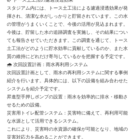
スタジアム内には、トース土工法による濾過浸透効果が発
揮され、清潔な水がしっかりと貯留されています。この水
の管理がうまくいくことで、今後の活用が見込まれます。
今後は、貯留した水の追跡調査を実施し、その結果につい
ても報告させていただきます。この調査を通じて、トース
土工法がどのように貯水効率に貢献しているのか、また水
質の維持にどれだけ寄与しているかを把握する予定です。
🌧️ 次回設置計画：雨水再利用システム
次回設置計画として、雨水の再利用システムに関する事例
紹介を行います。具体的には、以下の設備を組み合わせた
システムを紹介予定です。
昇進型手押しポンプの設置：雨水を効率的に排水・移動さ
せるための設備。
災害用トイレ配管システム：災害時に備えて、再利用可能
な水源として活用できるシステム。
これにより、災害時の水資源の確保が可能となり、地域の
災害対応力を高めることができます。