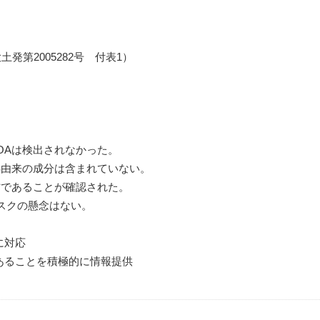
土発第2005282号 付表1）
OAは検出されなかった。
AS由来の成分は含まれていない。
材であることが確認された。
スクの懸念はない。
に対応
あることを積極的に情報提供