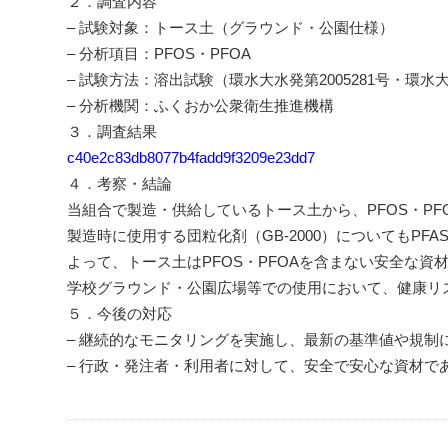
２．調査内容
– 試験対象：トース土（グラウンド・公園仕様）
– 分析項目：PFOS・PFOA
– 試験方法：溶出試験（環水大水発第2005281号・環水大
– 分析機関：ふくおか公衆衛生推進機構
３．調査結果
c40e2c83db8077b4fadd9f3209e23dd7
４．考察・結論
当組合で製造・供給しているトース土から、PFOS・PF
製造時に使用する団粒化剤（GB-2000）についてもPF
よって、トース土はPFOS・PFOAを含まない安全な資
学校グラウンド・公園広場等での使用において、健康リ
５．今後の対応
– 継続的なモニタリングを実施し、最新の基準値や規制
– 行政・発注者・利用者に対して、安全で安心な資材で