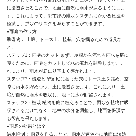
に浸透させることで、地面に自然に雨水が戻るようにしま
す。これによって、都市部の排水システムにかかる負担を
軽減し、洪水のリスクを減らすことができます。
●雨庭の作り方
準備物： 土壌、トース土、植栽、穴を掘るための道具な
ど。
ステップ1：雨樋のカット まず、屋根から流れる雨水を庭に
導くために、雨樋をカットして水の流れを調整します。こ
れにより、雨水が庭に効率よく導かれます。
ステップ2：浸透と貯留 庭に掘った穴にトース土を詰め、空
隙に雨水を貯めつつ、土に浸透させます。これにより、土
壌が自然に雨水を吸収し、地下に水が貯留されます。
ステップ3：植栽 植物を庭に植えることで、雨水が植物に吸
収されるだけでなく、地中の水分を調整し、地面を保護す
る役割も果たします。
●雨庭の効果とは？
洪水抑制： 雨庭を作ることで、雨水が速やかに地面に浸透