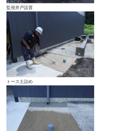
監視井戸設置
トース土詰め