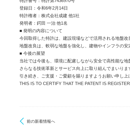
特許番号：特許第7436970号
登録日：令和6年2月14日
特許権者：株式会社成建 他1社
発明者：鍔田 一治 他1名
■ 発明の内容について
今回取得した特許は、建設現場などで活用される地盤改
地盤改良は、軟弱な地盤を強化し、建物やインフラの安
■ 今後の展望
当社では今後も、環境に配慮しながら安全で高性能な地
さらなる技術革新とサービス向上に取り組んでまいりま
引き続き、ご支援・ご愛顧を賜りますようお願い申し上
THIS IS TO CERTIFY THAT THE PATENT IS REGIST
前の新着情報へ