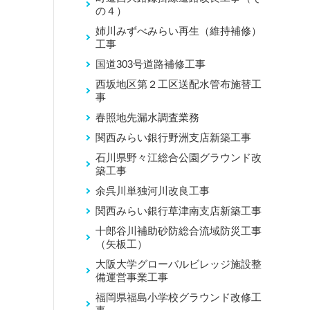
の４）
姉川みずべみらい再生（維持補修）
工事
国道303号道路補修工事
西坂地区第２工区送配水管布施替工
事
春照地先漏水調査業務
関西みらい銀行野洲支店新築工事
石川県野々江総合公園グラウンド改
築工事
余呉川単独河川改良工事
関西みらい銀行草津南支店新築工事
十郎谷川補助砂防総合流域防災工事
（矢板工）
大阪大学グローバルビレッジ施設整
備運営事業工事
福岡県福島小学校グラウンド改修工