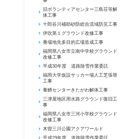
事
旧ボランティアセンター三島荘等解
体工事
十郎谷川補助砂防総合流域防災工事
伊吹第１グラウンド改修工事
番場地先多目的広場造成工事
福岡県八女市立南中学校グラウンド
改修工事
平成30年度 道路除雪作業委託
福岡大学仮設サッカー場人工芝張替
工事
養鱒センターきたがわ解体工事
三津屋地区用水路グラウンド復旧工
事
福岡県八女市三河小学校グラウンド
改修工事
木曽三川公園アクアワールド
平成29年度 道路除雪作業委託