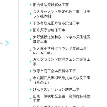
旧吉槻診療所解体工事
ＣＳＢセメント安定処理工事（リテ
ラ２機体制）
下多良地先配水管布設替工事
旧米原庁舎解体工事
大野油坂道路和泉トンネル貝皿地区
舗装工事
へ
羽犬塚小学校グラウンド改修工事
N23-ATTAC
近江グラウンド防球フェンス設置工
事
米原市商工会本所解体工事
市道顔戸八田羽織線交差点改良工事
（その２）
げんきステーション解体工事
山東・伊吹地区道路・河川維持補修
工事