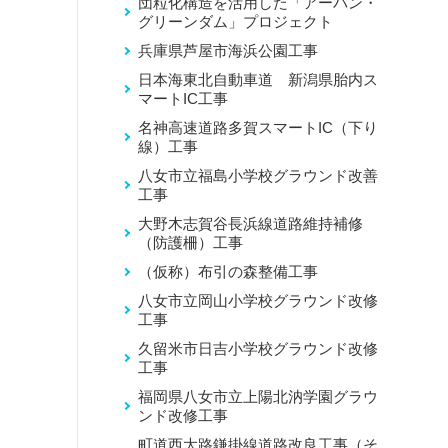
団粒化構造を活用した「アーバン・
グリーンダム」プロジェクト
兵庫県芦屋市海浜公園工事
日本海東北自動車道 新潟県胎内ス
マートIC工事
名神高速道路多賀スマートIC（下り
線）工事
八女市立福島小学校グラウンド改善
工事
大野木志賀谷長浜線道路維持補修
（防護柵）工事
（仮称）布引の森整備工事
八女市立岡山小学校グラウンド改修
工事
久留米市日吉小学校グラウンド改修
工事
福岡県八女市立上陽北汭学園グラウ
ンド改修工事
町道西大路鎌掛線道路改良工事（そ