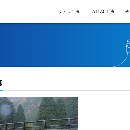
リテラ工法
ATTAC工法
そ
事