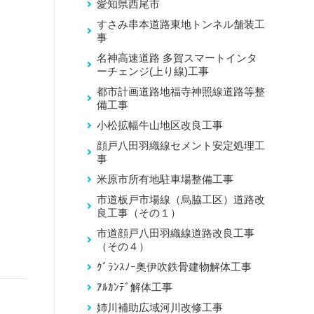
愛知県西尾市
すさみ串本道路東地トンネル舗装工
事
名神高速道路 多賀スマートインタ
ーチェンジ(上り線)工事
都市計画道路地福寺神照線道路等整
備工事
小松拡幅牛山地区改良工事
顔戸八田羽織線セメント安定処理工
事
米原市所有地駐車場整備工事
市道板戸市場線（烏脇工区）道路改
良工事（その１）
市道顔戸八田羽織線道路改良工事
（その４）
ｸﾞﾗﾝｽﾉｰ奥伊吹鉄骨建物解体工事
ｱﾙｶﾝﾃﾞ解体工事
姉川補助広域河川改修工事