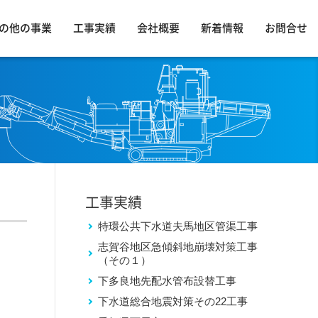
の他の事業
工事実績
会社概要
新着情報
お問合せ
工事実績
特環公共下水道夫馬地区管渠工事
志賀谷地区急傾斜地崩壊対策工事
（その１）
下多良地先配水管布設替工事
下水道総合地震対策その22工事