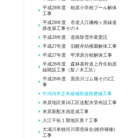
平成28年度 柏原小学校プール解体
工事
平成28年度 市道入江磯梅ヶ原線道
路改築工事その４
平成28年度 道路除雪作業委託
平成27年度 旧醒井幼稚園解体工事
平成27年度 甲津原分校解体工事
平成26年度 森林基幹道上丹生柏原
線開設工事（梨ノ木工区）
平成26年度 黒田川ゴム堰その2工
事
中河内木之本線補助道路整備工事
米原地区第16工区送配水管布設工事
米原新配水池造成工事
入江干拓１期地区第７工事
大浦川単独河川環境保全(維持補修)
工事