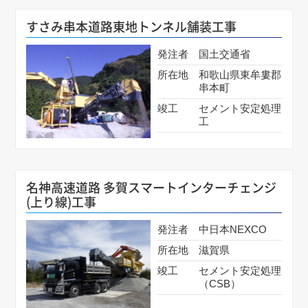
すさみ串本道路東地トンネル舗装工事
発注者
国土交通省
所在地
和歌山県東牟婁郡
串本町
竣工
セメント安定処理
工
名神高速道路 多賀スマートインターチェンジ
(上り線)工事
発注者
中日本NEXCO
所在地
滋賀県
竣工
セメント安定処理
（CSB）