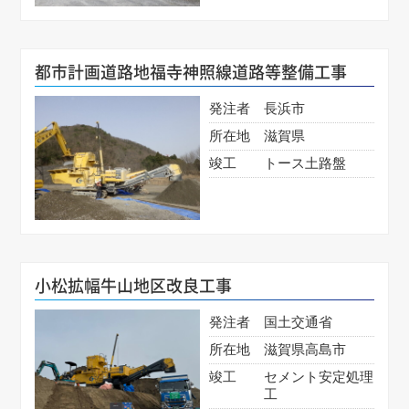
都市計画道路地福寺神照線道路等整備工事
発注者
長浜市
所在地
滋賀県
竣工
トース土路盤
小松拡幅牛山地区改良工事
発注者
国土交通省
所在地
滋賀県高島市
竣工
セメント安定処理
工