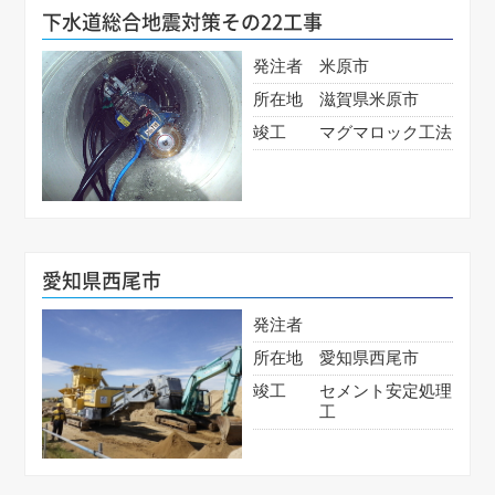
下水道総合地震対策その22工事
発注者
米原市
所在地
滋賀県米原市
竣工
マグマロック工法
愛知県西尾市
発注者
所在地
愛知県西尾市
竣工
セメント安定処理
工