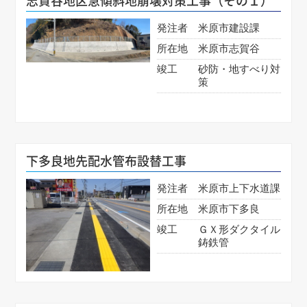
志賀谷地区急傾斜地崩壊対策工事（その１）
発注者
米原市建設課
所在地
米原市志賀谷
竣工
砂防・地すべり対
策
下多良地先配水管布設替工事
発注者
米原市上下水道課
所在地
米原市下多良
竣工
ＧＸ形ダクタイル
鋳鉄管