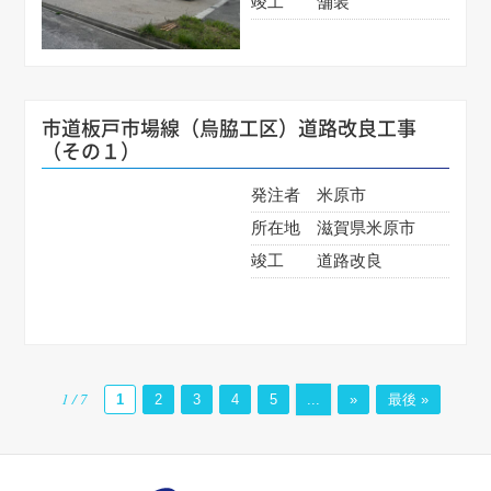
竣工
舗装
市道板戸市場線（烏脇工区）道路改良工事
（その１）
発注者
米原市
所在地
滋賀県米原市
竣工
道路改良
1 / 7
1
2
3
4
5
...
»
最後 »