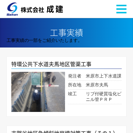
工事実績
工事実績の一部をご紹介いたします。
特環公共下水道夫馬地区管渠工事
発注者
米原市上下水道課
所在地
米原市夫馬
竣工
リブ付硬質塩化ビ
ニル管ＰＲＰ